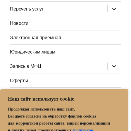
меню
раскрыт
Перечень услуг
дочернее
меню
Новости
Электронная приемная
Юридическим лицам
раскрыт
Запись в МФЦ
дочернее
меню
Оферты
Полезные ссылки
Наш сайт использует cookie
Адреса МФЦ МО
Продолжая использовать наш сайт,
Вы даете согласие на обработку файлов cookies
для корректной работы сайта, вашей персонализации
Центр государственных и муниципальных услуг «Мои
и других целей, предусмотренных
политикой
.