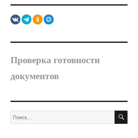
Проверка готовности
документов
ПО
Искать: