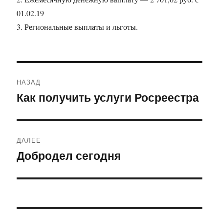
01.02.19
3. Региональные выплаты и льготы.
Навигация
НАЗАД
по
Как получить услуги Росреестра
Предыдущая
запись:
записям
ДАЛЕЕ
Добродел сегодня
Следующая
запись: