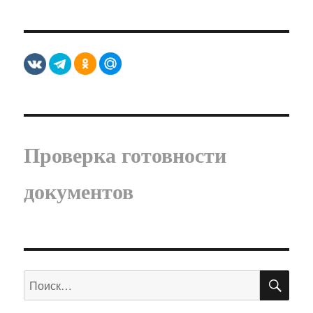
Проверка готовности
документов
ПО
Искать: