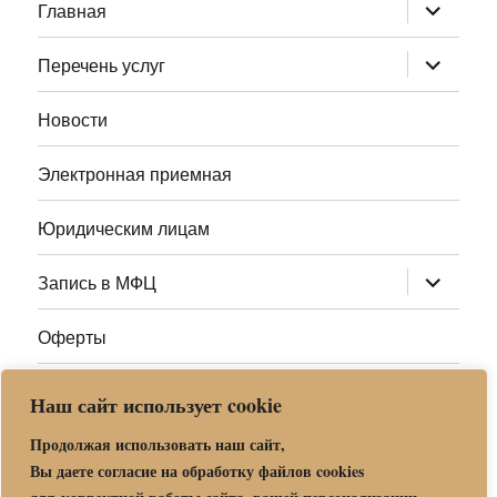
раскрыт
Главная
дочернее
меню
раскрыт
Перечень услуг
дочернее
меню
Новости
Электронная приемная
Юридическим лицам
раскрыт
Запись в МФЦ
дочернее
меню
Оферты
Полезные ссылки
Наш сайт использует cookie
Адреса МФЦ МО
Продолжая использовать наш сайт,
Вы даете согласие на обработку файлов cookies