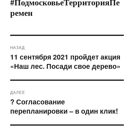
#ПодмосковьеТерриторияПе
ремен
Навигация
НАЗАД
по
11 сентября 2021 пройдет акция
Предыдущая
«Наш лес. Посади свое дерево»
запись:
записям
ДАЛЕЕ
? Согласование
Следующая
перепланировки – в один клик!
запись: