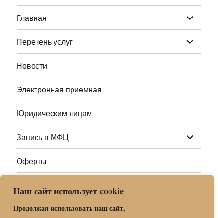
раскрыт
Главная
дочернее
меню
раскрыт
Перечень услуг
дочернее
меню
Новости
Электронная приемная
Юридическим лицам
раскрыт
Запись в МФЦ
дочернее
меню
Оферты
Полезные ссылки
Наш сайт использует cookie
Адреса МФЦ МО
Продолжая использовать наш сайт,