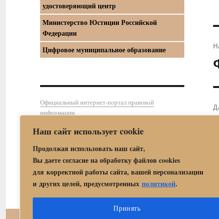
удостоверяющий центр
Министерство Юстиции Российской
Федерации
Н
Цифровое муниципальное образование
П
з
Официальный интернет-портал правовой
Д
информации
С
Наш сайт использует cookie
з
Продолжая использовать наш сайт,
Вы даете согласие на обработку файлов cookies
для корректной работы сайта, вашей персонализации
и других целей, предусмотренных
политикой
.
Принять