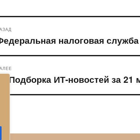
Навигация
АЗАД
по
Федеральная налоговая служба
редыдущая
апись:
записям
АЛЕЕ
Подборка ИТ-новостей за 21 
ледующая
апись: