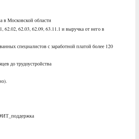
а в Московской области
62.02, 62.03, 62.09, 63.11.1 и выручка от него в
анных специалистов с заработной платой более 120
цев до трудоустройства
но).
ты #ИТ_поддержка