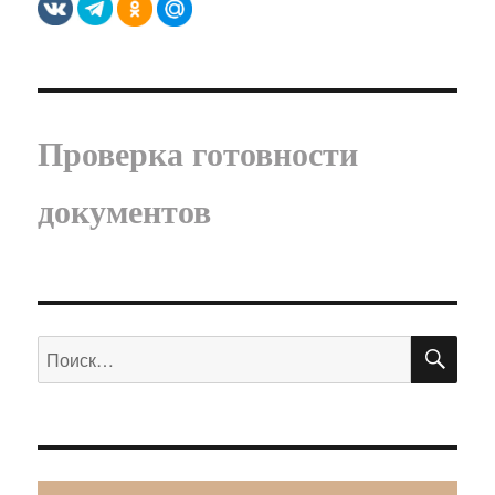
Проверка готовности
документов
ПО
Искать: