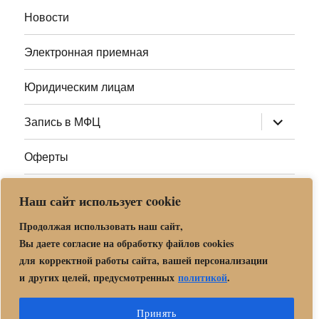
меню
Новости
Электронная приемная
Юридическим лицам
раскрыт
Запись в МФЦ
дочернее
меню
Оферты
Полезные ссылки
Наш сайт использует cookie
Адреса МФЦ МО
Продолжая использовать наш сайт,
Вы даете согласие на обработку файлов cookies
для корректной работы сайта, вашей персонализации
Центр государственных и муниципальных услуг «Мои
и других целей, предусмотренных
политикой
.
документы» в г. о. Орехово-Зуево
Политика обработки и защиты персональных данных в «МБУ
Принять
МФЦ Орехово-Зуевского городского округа Московской области»