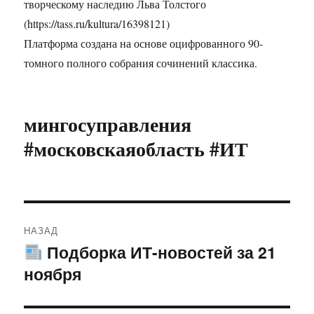
творческому наследию Льва Толстого
(https://tass.ru/kultura/16398121)
Платформа создана на основе оцифрованного 90-
томного полного собрания сочинений классика.
мингосуправления
#московскаяобласть #ИТ
Навигация
НАЗАД
по
Подборка ИТ-новостей за 21
Предыдущая
ноября
запись:
записям