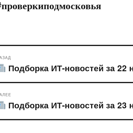
#проверкиподмосковья
Навигация
АЗАД
по
Подборка ИТ-новостей за 22 
редыдущая
апись:
записям
АЛЕЕ
Подборка ИТ-новостей за 23 
ледующая
апись: