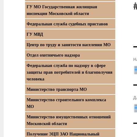
ГУ МО Государственная жилищная
инспекция Московской области
Федеральная служба судебных приставов
ГУ МВД
Центр по труду и занятости населения МО
Отдел охотничьего надзора
Н
Федеральная служба по надзору в сфере
П
защиты прав потребителей и благополучия
з
человека
Министерство транспорта МО
Д
Министерство строительного комплекса
МО
С
з
Министерство имущественных отношений
Московской области
Получение ЭЦП ЗАО Национальный