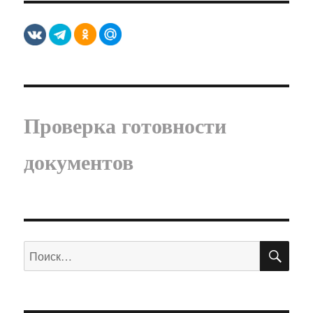
Проверка готовности
документов
ПО
Искать: