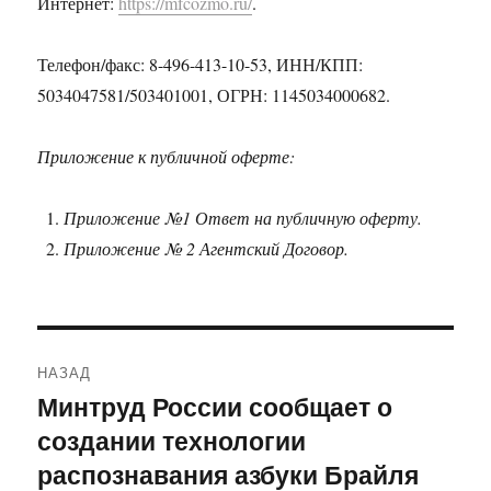
Интернет:
https://mfcozmo.ru/
.
Телефон/факс: 8-496-413-10-53, ИНН/КПП:
5034047581/503401001, ОГРН: 1145034000682.
Приложение к публичной оферте:
Приложение №1 Ответ на публичную оферту.
Приложение № 2 Агентский Договор.
Навигация
НАЗАД
по
Минтруд России сообщает о
Предыдущая
создании технологии
запись:
записям
распознавания азбуки Брайля