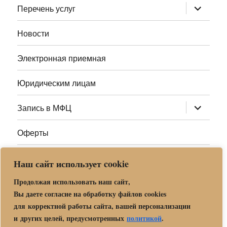
раскрыт
Перечень услуг
дочернее
меню
Новости
Электронная приемная
Юридическим лицам
раскрыт
Запись в МФЦ
дочернее
меню
Оферты
Полезные ссылки
Наш сайт использует cookie
Адреса МФЦ МО
Продолжая использовать наш сайт,
Вы даете согласие на обработку файлов cookies
для корректной работы сайта, вашей персонализации
Центр государственных и муниципальных услуг «Мои
и других целей, предусмотренных
политикой
.
документы» в г. о. Орехово-Зуево