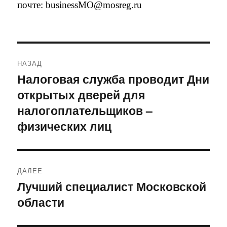
почте: businessMO@mosreg.ru
Навигация
НАЗАД
по
Налоговая служба проводит Дни
Предыдущая
открытых дверей для
запись:
записям
налогоплательщиков –
физических лиц
ДАЛЕЕ
Лучший специалист Московской
Следующая
области
запись: