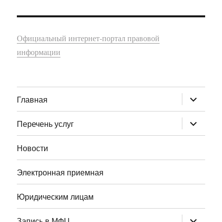
Официальный интернет-портал правовой
информации
раскрыт
Главная
дочернее
меню
раскрыт
Перечень услуг
дочернее
меню
Новости
Электронная приемная
Юридическим лицам
раскрыт
Запись в МФЦ