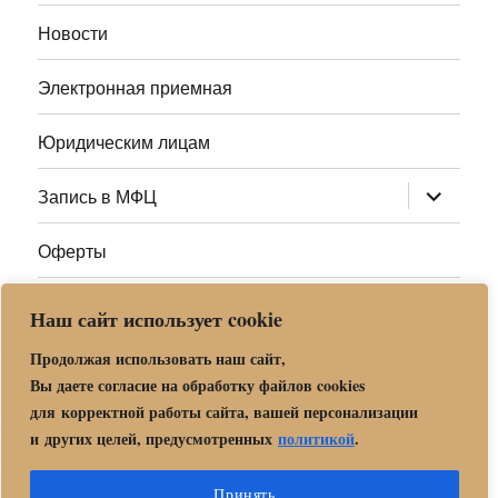
меню
Новости
Электронная приемная
Юридическим лицам
раскрыт
Запись в МФЦ
дочернее
меню
Оферты
Полезные ссылки
Наш сайт использует cookie
Адреса МФЦ МО
Продолжая использовать наш сайт,
Вы даете согласие на обработку файлов cookies
для корректной работы сайта, вашей персонализации
Центр государственных и муниципальных услуг «Мои
и других целей, предусмотренных
политикой
.
документы» в г. о. Орехово-Зуево
Политика обработки и защиты персональных данных в «МБУ
Принять