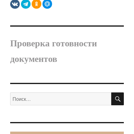
Проверка готовности
документов
ПО
Искать: