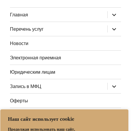
раскрыт
Главная
дочернее
меню
раскрыт
Перечень услуг
дочернее
меню
Новости
Электронная приемная
Юридическим лицам
раскрыт
Запись в МФЦ
дочернее
меню
Оферты
Полезные ссылки
Наш сайт использует cookie
Адреса МФЦ МО
Продолжая использовать наш сайт,