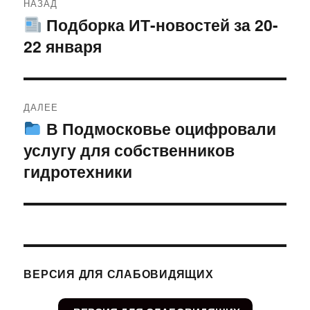
НАЗАД
по
Подборка ИТ-новостей за 20-
Предыдущая
22 января
запись:
записям
ДАЛЕЕ
В Подмосковье оцифровали
Следующая
услугу для собственников
запись:
гидротехники
ВЕРСИЯ ДЛЯ СЛАБОВИДЯЩИХ