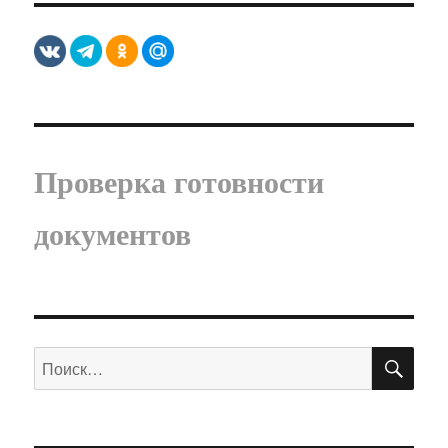
Проверка готовности
документов
ПО
Искать: