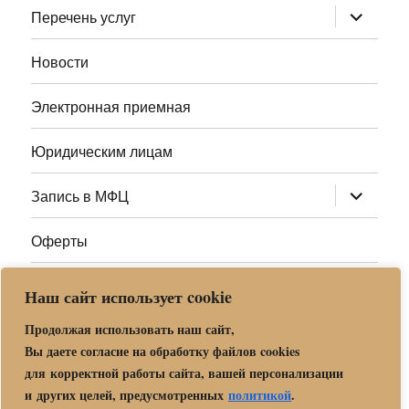
раскрыт
Перечень услуг
дочернее
меню
Новости
Электронная приемная
Юридическим лицам
раскрыт
Запись в МФЦ
дочернее
меню
Оферты
Полезные ссылки
Наш сайт использует cookie
Адреса МФЦ МО
Продолжая использовать наш сайт,
Вы даете согласие на обработку файлов cookies
для корректной работы сайта, вашей персонализации
Центр государственных и муниципальных услуг «Мои
и других целей, предусмотренных
политикой
.
документы» в г. о. Орехово-Зуево