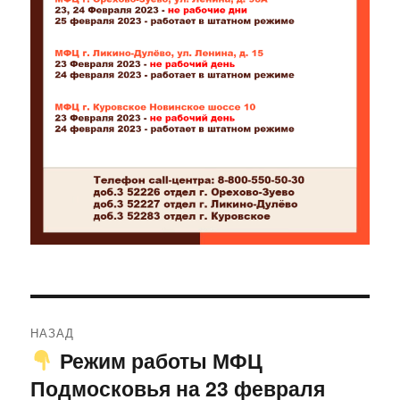
Навигация
НАЗАД
по
Режим работы МФЦ
Предыдущая
Подмосковья на 23 февраля
запись:
записям