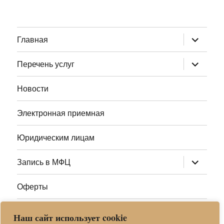
раскрыт
Главная
дочернее
меню
раскрыт
Перечень услуг
дочернее
меню
Новости
Электронная приемная
Юридическим лицам
раскрыт
Запись в МФЦ
дочернее
меню
Оферты
Полезные ссылки
Наш сайт использует cookie