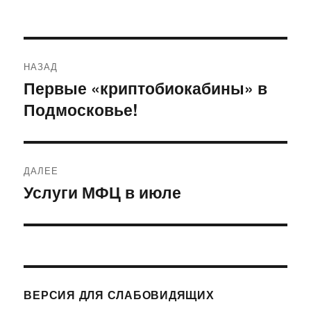
Навигация
НАЗАД
по
Первые «криптобиокабины» в
Предыдущая
Подмосковье!
запись:
записям
ДАЛЕЕ
Услуги МФЦ в июле
Следующая
запись:
ВЕРСИЯ ДЛЯ СЛАБОВИДЯЩИХ