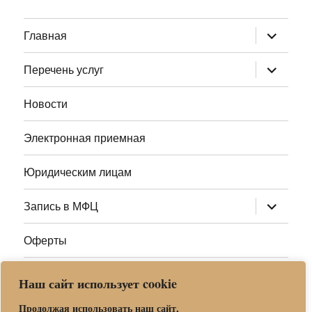
раскрыт
Главная
дочернее
меню
раскрыт
Перечень услуг
дочернее
меню
Новости
Электронная приемная
Юридическим лицам
раскрыт
Запись в МФЦ
дочернее
меню
Оферты
Полезные ссылки
Наш сайт использует cookie
Адреса МФЦ МО
Продолжая использовать наш сайт,