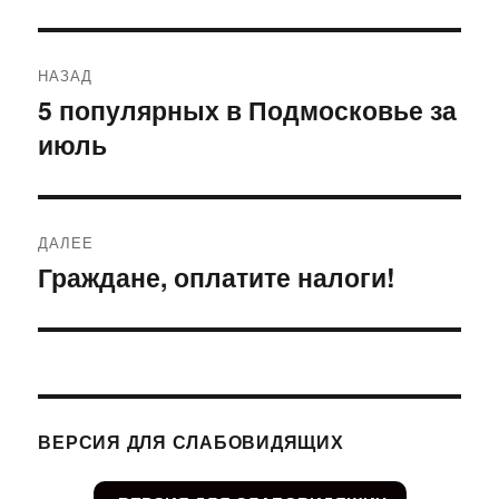
Навигация
НАЗАД
по
5 популярных в Подмосковье за
Предыдущая
июль
запись:
записям
ДАЛЕЕ
Граждане, оплатите налоги!
Следующая
запись:
ВЕРСИЯ ДЛЯ СЛАБОВИДЯЩИХ