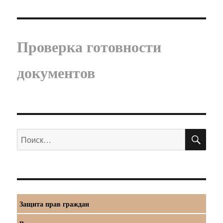
Проверка готовности
документов
ПО
Искать:
Защита прав граждан