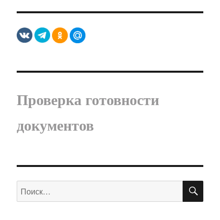
Проверка готовности
документов
ПО
Искать: