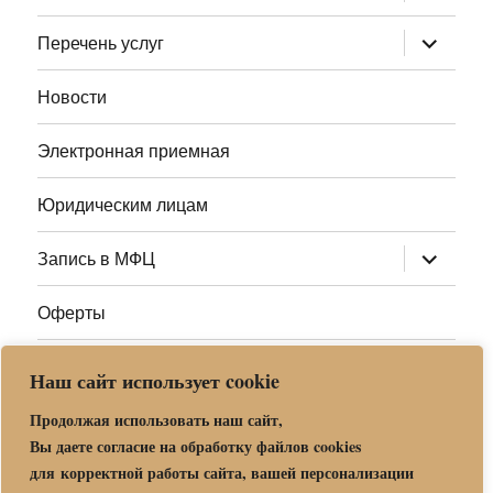
дочернее
меню
раскрыт
Перечень услуг
дочернее
меню
Новости
Электронная приемная
Юридическим лицам
раскрыт
Запись в МФЦ
дочернее
меню
Оферты
Полезные ссылки
Наш сайт использует cookie
Адреса МФЦ МО
Продолжая использовать наш сайт,
Вы даете согласие на обработку файлов cookies
для корректной работы сайта, вашей персонализации
Центр государственных и муниципальных услуг «Мои