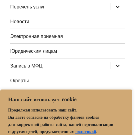
раскрыт
Перечень услуг
дочернее
меню
Новости
Электронная приемная
Юридическим лицам
раскрыт
Запись в МФЦ
дочернее
меню
Оферты
Полезные ссылки
Наш сайт использует cookie
Адреса МФЦ МО
Продолжая использовать наш сайт,
Вы даете согласие на обработку файлов cookies
для корректной работы сайта, вашей персонализации
Центр государственных и муниципальных услуг «Мои
и других целей, предусмотренных
политикой
.