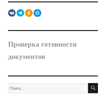
Проверка готовности
документов
ПО
Искать: