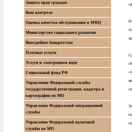
Защита прав граждан
з
Ваш контроль
Е
Оценка качества обслуживания в МФЦ
т
Министерство социального развития
у
Внесудебное банкротство
Платные услуги
С
Услуги в электронном виде
о
Социальный фонд РФ
«
в
Управления Федеральной службы
государственной регистрации, кадастра и
о
картографии по МО
Управление Федеральной миграционной
З
службы
н
Управление Федеральной налоговой
н
службы по МО