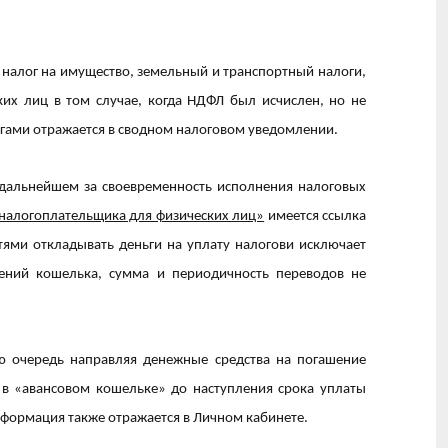
налог на имущество, земельный и транспортный налоги,
их лиц в том случае, когда НДФЛ был исчислен, но не
гами отражается в сводном налоговом уведомлении.
 дальнейшем за своевременность исполнения налоговых
налогоплательщика для физических лиц»
имеется ссылка
тями откладывать деньги на уплату налогови исключает
нений кошелька, сумма и периодичность переводов не
ую очередь направляя денежные средства на погашение
я в «авансовом кошельке» до наступления срока уплаты
нформация также отражается в Личном кабинете.