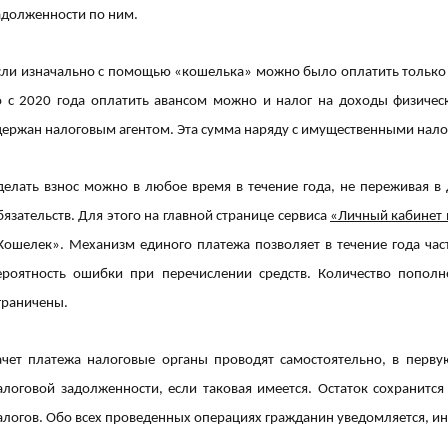
адолженности по ним.
сли изначально с помощью «кошелька» можно было оплатить только 
о с 2020 года оплатить авансом можно и налог на доходы физическ
держан налоговым агентом. Эта сумма наряду с имущественными нало
делать взнос можно в любое время в течение года, не переживая в
бязательств. Для этого на главной странице сервиса
«Личный кабинет 
Кошелек». Механизм единого платежа позволяет в течение года час
ероятность ошибки при перечислении средств. Количество попол
граничены.
ачет платежа налоговые органы проводят самостоятельно, в перв
алоговой задолженности, если таковая имеется. Остаток сохранитс
алогов. Обо всех проведенных операциях гражданин уведомляется, и