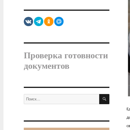
Проверка готовности
документов
ПОИСК
Искать:
Е
д
с