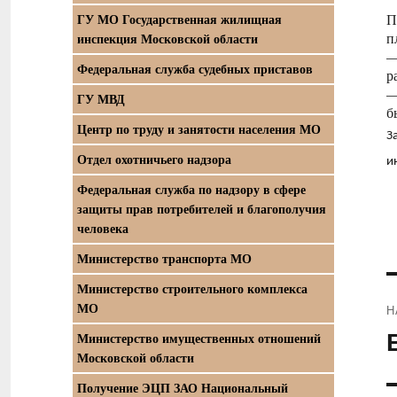
П
ГУ МО Государственная жилищная
п
инспекция Московской области
—
Федеральная служба судебных приставов
р
—
ГУ МВД
б
Центр по труду и занятости населения МО
З
Отдел охотничьего надзора
и
Федеральная служба по надзору в сфере
защиты прав потребителей и благополучия
человека
Министерство транспорта МО
Министерство строительного комплекса
МО
Н
П
Министерство имущественных отношений
Московской области
з
Получение ЭЦП ЗАО Национальный