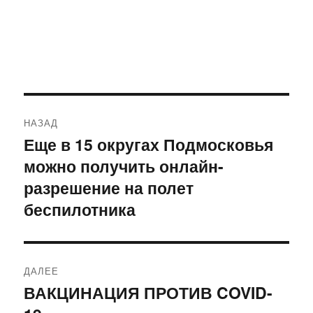
Навигация
НАЗАД
по
Еще в 15 округах Подмосковья
Предыдущая
можно получить онлайн-
запись:
записям
разрешение на полет
беспилотника
ДАЛЕЕ
ВАКЦИНАЦИЯ ПРОТИВ COVID-
Следующая
запись: