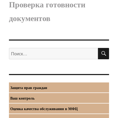
Проверка готовности
документов
ПО
Искать:
Защита прав граждан
Ваш контроль
Оценка качества обслуживания в МФЦ