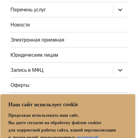
меню
раскрыт
Перечень услуг
дочернее
меню
Новости
Электронная приемная
Юридическим лицам
раскрыт
Запись в МФЦ
дочернее
меню
Оферты
Полезные ссылки
Наш сайт использует cookie
Адреса МФЦ МО
Продолжая использовать наш сайт,
Вы даете согласие на обработку файлов cookies
для корректной работы сайта, вашей персонализации
Центр государственных и муниципальных услуг «Мои
и других целей, предусмотренных
политикой
.