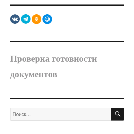
Проверка готовности
документов
ПО
Искать: