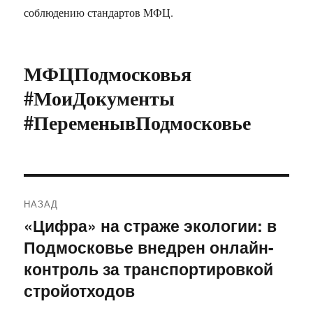
соблюдению стандартов МФЦ.
МФЦПодмосковья
#МоиДокументы
#ПеременывПодмосковье
Навигация
НАЗАД
по
«Цифра» на страже экологии: в
Предыдущая
Подмосковье внедрен онлайн-
запись:
записям
контроль за транспортировкой
стройотходов