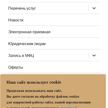
меню
раскрыт
Перечень услуг
дочернее
меню
Новости
Электронная приемная
Юридическим лицам
раскрыт
Запись в МФЦ
дочернее
меню
Оферты
Полезные ссылки
Наш сайт использует cookie
Адреса МФЦ МО
Продолжая использовать наш сайт,
Вы даете согласие на обработку файлов cookies
для корректной работы сайта, вашей персонализации
Центр государственных и муниципальных услуг «Мои
и других целей, предусмотренных
политикой
.