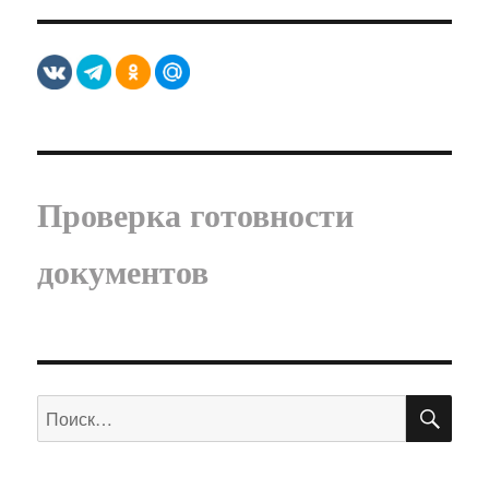
Проверка готовности
документов
ПО
Искать: