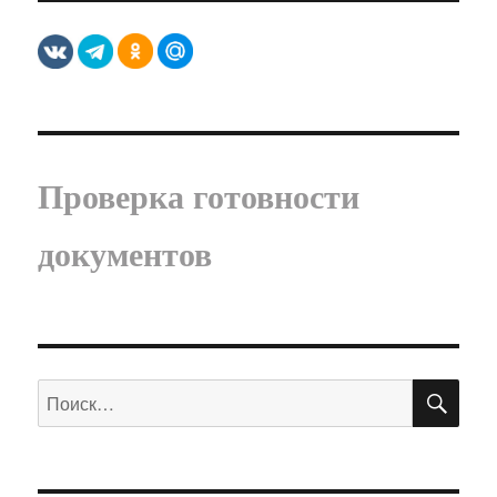
Проверка готовности
документов
ПО
Искать: