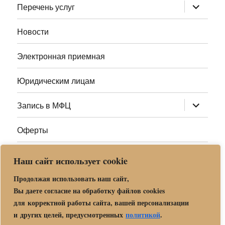
раскрыт
Перечень услуг
дочернее
меню
Новости
Электронная приемная
Юридическим лицам
раскрыт
Запись в МФЦ
дочернее
меню
Оферты
Полезные ссылки
Наш сайт использует cookie
Адреса МФЦ МО
Продолжая использовать наш сайт,
Вы даете согласие на обработку файлов cookies
для корректной работы сайта, вашей персонализации
Центр государственных и муниципальных услуг «Мои
и других целей, предусмотренных
политикой
.
документы» в г. о. Орехово-Зуево