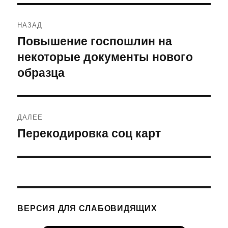
Навигация
НАЗАД
по
Повышение госпошлин на
Предыдущая
некоторые документы нового
запись:
записям
образца
ДАЛЕЕ
Перекодировка соц карт
Следующая
запись:
ВЕРСИЯ ДЛЯ СЛАБОВИДЯЩИХ