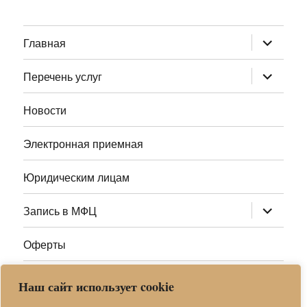
раскрыт
Главная
дочернее
меню
раскрыт
Перечень услуг
дочернее
меню
Новости
Электронная приемная
Юридическим лицам
раскрыт
Запись в МФЦ
дочернее
меню
Оферты
Полезные ссылки
Наш сайт использует cookie