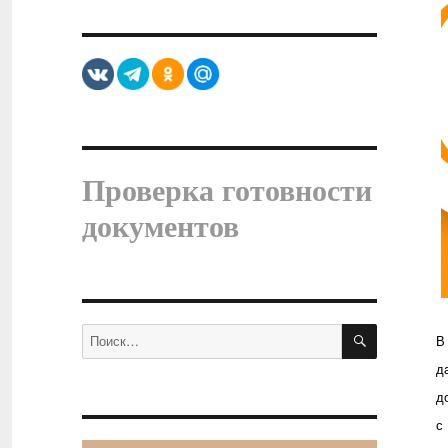
Проверка готовности
документов
ПОИСК
Искать:
В
д
д
с