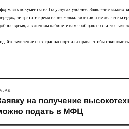
формлять документы на Госуслугах удобнее. Заявление можно за
чередях, не тратите время на несколько визитов и не делаете к
добное время, а в личном кабинете вам сообщают о статусе заяв
одайте заявление на загранпаспорт или права, чтобы сэкономит
Навигация
АЗАД
по
Заявку на получение высокоте
редыдущая
апись:
записям
можно подать в МФЦ