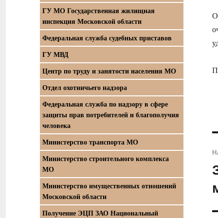
ГУ МО Государственная жилищная
О
инспекция Московской области
о
Федеральная служба судебных приставов
у
ГУ МВД
П
Центр по труду и занятости населения МО
Отдел охотничьего надзора
Федеральная служба по надзору в сфере
защиты прав потребителей и благополучия
человека
Министерство транспорта МО
Н
Министерство строительного комплекса
П
МО
з
Министерство имущественных отношений
Московской области
Получение ЭЦП ЗАО Национальный