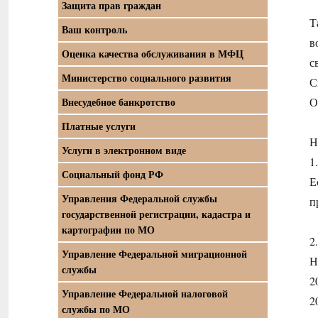
Защита прав граждан
Т
Ваш контроль
в
Оценка качества обслуживания в МФЦ
с
Министерство социального развития
С
О
Внесудебное банкротство
Платные услуги
Н
Услуги в электронном виде
1
Социальный фонд РФ
Е
Управления Федеральной службы
п
государственной регистрации, кадастра и
картографии по МО
2
Управление Федеральной миграционной
Н
службы
2
Управление Федеральной налоговой
2
службы по МО