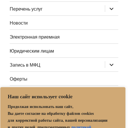
меню
раскрыт
Перечень услуг
дочернее
меню
Новости
Электронная приемная
Юридическим лицам
раскрыт
Запись в МФЦ
дочернее
меню
Оферты
Полезные ссылки
Наш сайт использует cookie
Адреса МФЦ МО
Продолжая использовать наш сайт,
Вы даете согласие на обработку файлов cookies
для корректной работы сайта, вашей персонализации
Центр государственных и муниципальных услуг «Мои
и других целей, предусмотренных
политикой
.