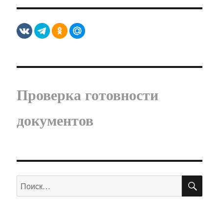
Проверка готовности
документов
ПО
Искать: