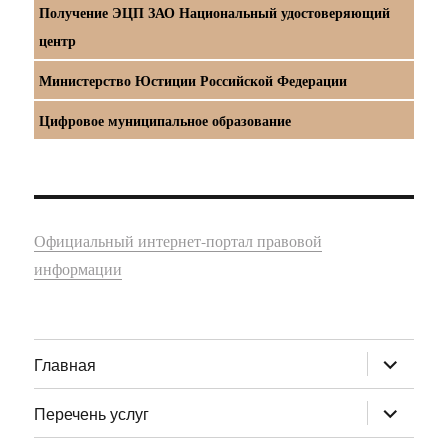
Получение ЭЦП ЗАО Национальный удостоверяющий
центр
Министерство Юстиции Российской Федерации
Цифровое муниципальное образование
Официальный интернет-портал правовой
информации
раскрыт
Главная
дочернее
меню
раскрыт
Перечень услуг
дочернее
меню