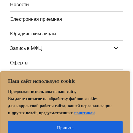
Новости
Электронная приемная
Юридическим лицам
раскрыт
Запись в МФЦ
дочернее
меню
Оферты
Полезные ссылки
Наш сайт использует cookie
Адреса МФЦ МО
Продолжая использовать наш сайт,
Вы даете согласие на обработку файлов cookies
для корректной работы сайта, вашей персонализации
Центр государственных и муниципальных услуг «Мои
и других целей, предусмотренных
политикой
.
документы» в г. о. Орехово-Зуево
Политика обработки и защиты персональных данных в «МБУ
Принять
МФЦ Орехово-Зуевского городского округа Московской области»