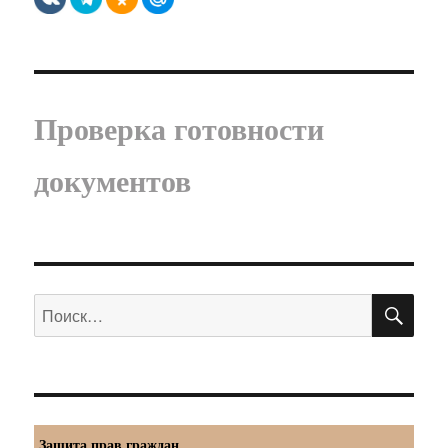
Проверка готовности
документов
ПО
Искать:
Защита прав граждан