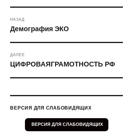
Навигация
НАЗАД
по
Демография ЭКО
Предыдущая
запись:
записям
ДАЛЕЕ
ЦИФРОВАЯГРАМОТНОСТЬ РФ
Следующая
запись:
ВЕРСИЯ ДЛЯ СЛАБОВИДЯЩИХ
ВЕРСИЯ ДЛЯ СЛАБОВИДЯЩИХ