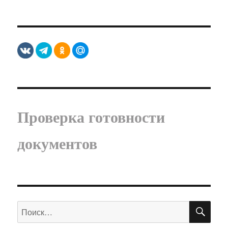
Проверка готовности
документов
ПО
Искать: