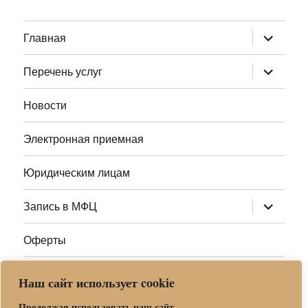
раскрыт
Главная
дочернее
меню
раскрыт
Перечень услуг
дочернее
меню
Новости
Электронная приемная
Юридическим лицам
раскрыт
Запись в МФЦ
дочернее
меню
Оферты
Полезные ссылки
Наш сайт использует cookie
Адреса МФЦ МО
Продолжая использовать наш сайт,