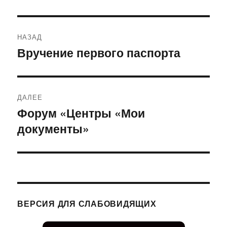
Навигация
НАЗАД
по
Вручение первого паспорта
Предыдущая
запись:
записям
ДАЛЕЕ
Форум «Центры «Мои
Следующая
документы»
запись:
ВЕРСИЯ ДЛЯ СЛАБОВИДЯЩИХ