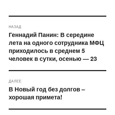
Навигация
НАЗАД
по
Геннадий Панин: В середине
Предыдущая
лета на одного сотрудника МФЦ
запись:
записям
приходилось в среднем 5
человек в сутки, осенью — 23
ДАЛЕЕ
В Новый год без долгов –
Следующая
хорошая примета!
запись: