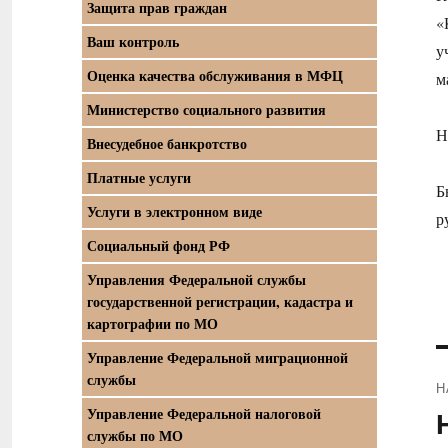
Защита прав граждан
«
Ваш контроль
у
Оценка качества обслуживания в МФЦ
м
Министерство социального развития
Н
Внесудебное банкротство
Платные услуги
Б
Услуги в электронном виде
р
Социальный фонд РФ
Управления Федеральной службы
государственной регистрации, кадастра и
картографии по МО
Управление Федеральной миграционной
службы
Н
Управление Федеральной налоговой
П
службы по МО
з