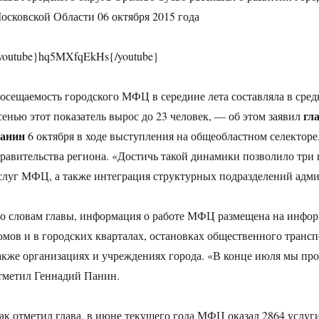
осковской Области 06 октября 2015 года
youtube}hq5MXfqEkHs{/youtube}
осещаемость городского МФЦ в середине лета составляла в средн
гл
сенью этот показатель вырос до 23 человек, — об этом заявил
анин
6 октября в ходе выступления на общеобластном селекторе,
равительства региона. «Достичь такой динамики позволило три 
слуг МФЦ, а также интеграция структурных подразделений адм
о словам главы, информация о работе МФЦ размещена на инфор
омов и в городских кварталах, остановках общественного трансп
акже организациях и учреждениях города. «В конце июля мы пр
тметил Геннадий Панин.
ак отметил глава, в июне текущего года МФЦ оказал 2864 услуги, 