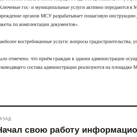
Ключевые гос- и муниципальные услуги активно передаются в 
чреждение органов МСУ разрабатывает пошаговую инструкцию д
акеты по комплектации документов».
аиболее востребованные услуги: вопросы градостроительства, у
ыло отмечено, что приём граждан в здании администрации осуще
уководящего состава администрации реализуются на площадке 
Навигация
АЗАД
по
Начал свою работу информаци
редыдущая
апись: