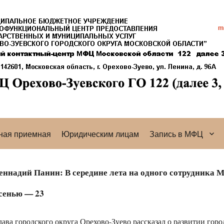
ная приемная
Юридическим лицам
Запись в МФЦ
еннадий Панин: В середине лета на одного сотрудника М
сенью — 23
лава городского округа Орехово-Зуево рассказал о развитии го