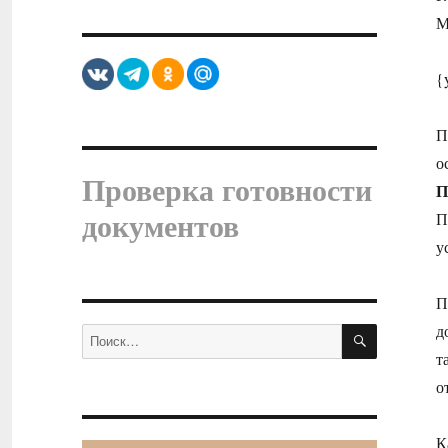
М
{
П
о
Проверка готовности
П
документов
П
у
П
ПОИСК
д
Искать:
т
о
К