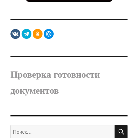
Проверка готовности
документов
ПО
Искать: