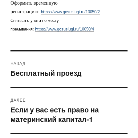
Оформить временную
регистрацию:
https://www.gosuslugi.ru/10050/2
Сняться с учета по месту
пребывания:
https://www.gosuslugi.ru/10050/4
Навигация
НАЗАД
по
Бесплатный проезд
Предыдущая
запись:
записям
ДАЛЕЕ
Если у вас есть право на
Следующая
материнский капитал-1
запись: