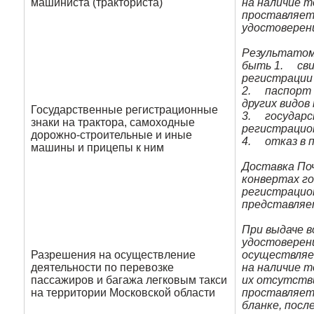
машиниста (тракториста)
на наличие т
проставляетс
удостоверен
Результато
быть 1. сви
регистрации
2. паспорт 
других видов
Государственные регистрационные
3. государ
знаки на трактора, самоходные
регистрацио
дорожно-строительные и иные
4. отказ в п
машины и прицепы к ним
Доставка По
конвертах г
регистрацио
представляе
При выдаче 
удостоверен
Разрешения на осуществление
осуществляе
деятельности по перевозке
на наличие т
пассажиров и багажа легковым такси
их отсутств
на территории Московской области
проставляет
бланке, посл