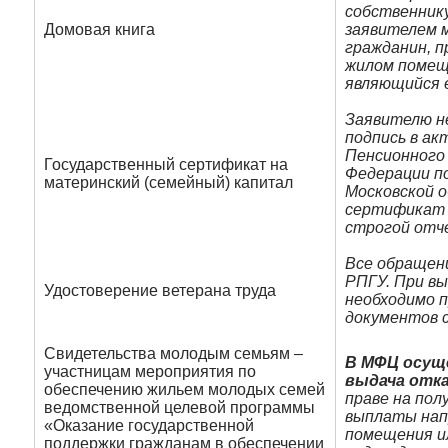
собственник
Домовая книга
заявителем 
гражданин, п
жилом помещ
являющийся 
Заявителю н
подпись в ак
Пенсионного
Государственный сертификат на
Федерации по
материнский (семейный) капитал
Московской о
сертификат 
строгой от
Все обращен
РПГУ. При в
Удостоверение ветерана труда
необходимо п
документов с
Свидетельства молодым семьям –
В МФЦ осущ
участницам мероприятия по
выдача отк
обеспечению жильем молодых семей
праве на пол
ведомственной целевой программы
выплаты нап
«Оказание государственной
помещения и
поддержки гражданам в обеспечении