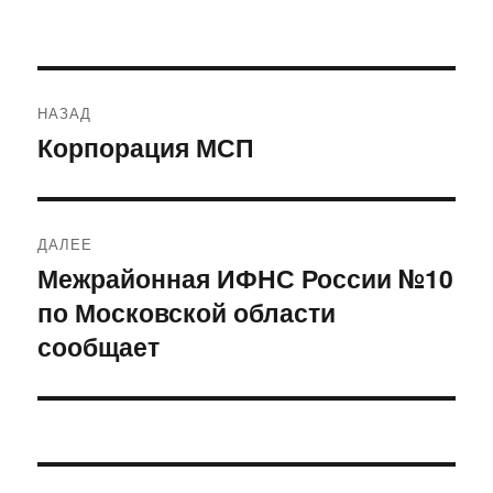
Навигация
НАЗАД
по
Корпорация МСП
Предыдущая
запись:
записям
ДАЛЕЕ
Межрайонная ИФНС России №10
Следующая
по Московской области
запись:
сообщает