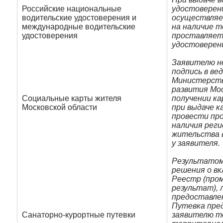
Российские национальные
удостоверен
водительские удостоверения и
осуществляе
международные водительские
на наличие т
удостоверения
проставляетс
удостоверен
Заявителю н
подпись в ве
Министерств
развития Мо
Социальные карты жителя
получении к
Московской области
при выдаче 
провести пр
наличия рег
жительства 
у заявителя.
Результатом
решения о вк
Реестр (про
результат), 
предоставле
Путевка пре
Санаторно-курортные путевки
заявителю т