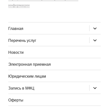
информации
раскрыт
Главная
дочернее
меню
раскрыт
Перечень услуг
дочернее
меню
Новости
Электронная приемная
Юридическим лицам
раскрыт
Запись в МФЦ
дочернее
меню
Оферты