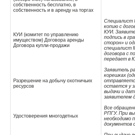
собственность бесплатно, в
собственность и в аренду на торгах
Специалист 
копию с дого
КУИ. Заявит
КУИ (комитет по управлению
подпись в гр
имуществом) Договора аренды
сторон» и о
Договора купли-продажи
специалист 
договора с п
передает в 
Заявитель ра
корешках (од
Разрешение на добычу охотничьих
отправляетс
ресурсов
остается у 
выдачи и дат
заявителем 
Все обращен
РПГУ. При в
Удостоверения многодетных
необходимо п
документов с
При выдаче 