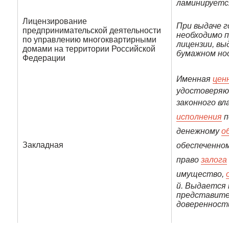
ламинируетс
Лицензирование
При выдаче 
предпринимательской деятельности
необходимо 
по управлению многоквартирными
лицензии, вы
домами на территории Российской
бумажном но
Федерации
Именная
цен
удостоверяю
законного вл
исполнения
п
денежному
о
Закладная
обеспеченно
право
залога
имущество,
й. Выдается
представите
доверенност