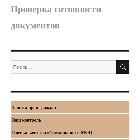
Проверка готовности
документов
ПО
Искать:
Защита прав граждан
Ваш контроль
Оценка качества обслуживания в МФЦ