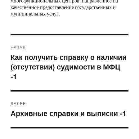
многофункциональных центров, направленное на
качественное предоставление государственных и
муниципальных услуг.
Навигация
НАЗАД
по
Как получить справку о наличии
Предыдущая
(отсутствии) судимости в МФЦ
запись:
записям
-1
ДАЛЕЕ
Архивные справки и выписки -1
Следующая
запись: