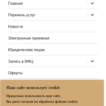
раскрыт
Главная
дочернее
меню
раскрыт
Перечень услуг
дочернее
меню
Новости
Электронная приемная
Юридическим лицам
раскрыт
Запись в МФЦ
дочернее
меню
Оферты
Полезные ссылки
Наш сайт использует cookie
Адреса МФЦ МО
Продолжая использовать наш сайт,
Вы даете согласие на обработку файлов cookies