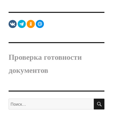
Проверка готовности
документов
ПО
Искать: