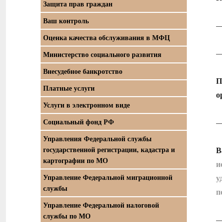
Защита прав граждан
Ваш контроль
—
Оценка качества обслуживания в МФЦ
—
Министерство социального развития
Внесудебное банкротство
П
Платные услуги
о
Услуги в электронном виде
Социальный фонд РФ
—
Управления Федеральной службы
государственной регистрации, кадастра и
В
картографии по МО
и
Управление Федеральной миграционной
у
службы
п
Управление Федеральной налоговой
службы по МО
—