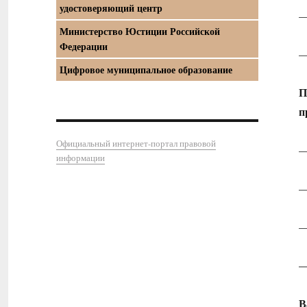
удостоверяющий центр
—
Министерство Юстиции Российской
Федерации
Цифровое муниципальное образование
П
п
Официальный интернет-портал правовой
—
информации
—
—
—
В