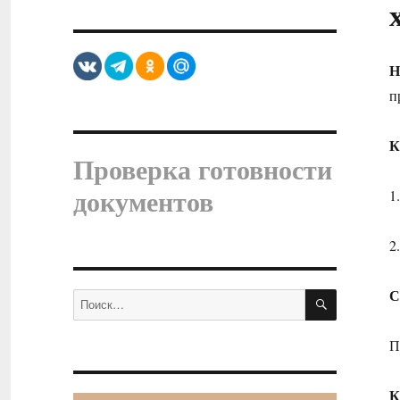
Н
п
К
Проверка готовности
документов
1
2
С
ПОИСК
Искать:
П
К