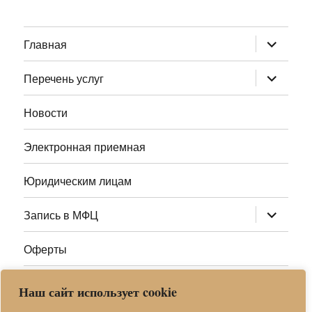
раскрыт
Главная
дочернее
меню
раскрыт
Перечень услуг
дочернее
меню
Новости
Электронная приемная
Юридическим лицам
раскрыт
Запись в МФЦ
дочернее
меню
Оферты
Полезные ссылки
Наш сайт использует cookie