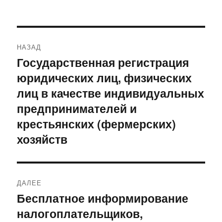
Навигация
НАЗАД
по
Государственная регистрация
Предыдущая
юридических лиц, физических
запись:
записям
лиц в качестве индивидуальных
предпринимателей и
крестьянских (фермерских)
хозяйств
ДАЛЕЕ
Бесплатное информирование
Следующая
налогоплательщиков,
запись: