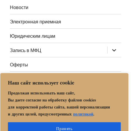
меню
Новости
Электронная приемная
Юридическим лицам
раскрыт
Запись в МФЦ
дочернее
меню
Оферты
Полезные ссылки
Наш сайт использует cookie
Адреса МФЦ МО
Продолжая использовать наш сайт,
Вы даете согласие на обработку файлов cookies
для корректной работы сайта, вашей персонализации
Центр государственных и муниципальных услуг «Мои
и других целей, предусмотренных
политикой
.
документы» в г. о. Орехово-Зуево
Политика обработки и защиты персональных данных в «МБУ
Принять
МФЦ Орехово-Зуевского городского округа Московской области»