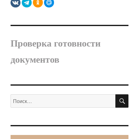
Проверка готовности
документов
ПО
Искать: