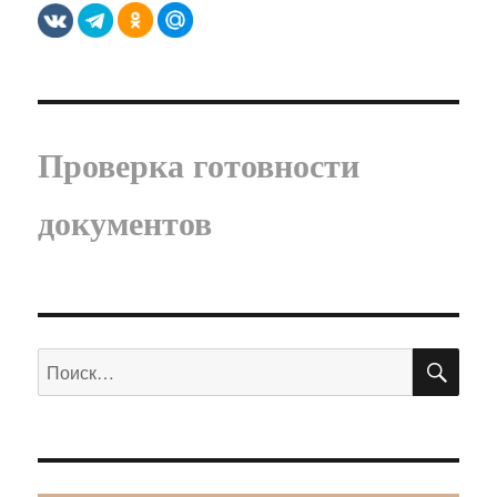
Проверка готовности
документов
ПО
Искать: