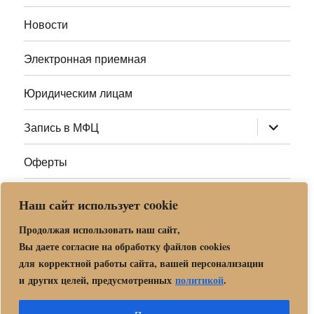
меню
Новости
Электронная приемная
Юридическим лицам
раскрыт
Запись в МФЦ
дочернее
меню
Оферты
Полезные ссылки
Наш сайт использует cookie
Адреса МФЦ МО
Продолжая использовать наш сайт,
Вы даете согласие на обработку файлов cookies
для корректной работы сайта, вашей персонализации
Центр государственных и муниципальных услуг «Мои
и других целей, предусмотренных
политикой
.
документы» в г. о. Орехово-Зуево
Политика обработки и защиты персональных данных в «МБУ