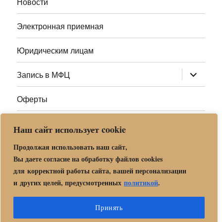
Новости
Электронная приемная
Юридическим лицам
раскрыт
Запись в МФЦ
дочернее
меню
Оферты
Полезные ссылки
Наш сайт использует cookie
Адреса МФЦ МО
Продолжая использовать наш сайт,
Вы даете согласие на обработку файлов cookies
для корректной работы сайта, вашей персонализации
Центр государственных и муниципальных услуг «Мои
и других целей, предусмотренных
политикой
.
документы» в г. о. Орехово-Зуево
Политика обработки и защиты персональных данных в «МБУ
Принять
МФЦ Орехово-Зуевского городского округа Московской области»