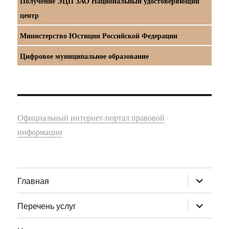
Получение ЭЦП ЗАО Национальный удостоверяющий
центр
Министерство Юстиции Российской Федерации
Цифровое муниципальное образование
Официальный интернет-портал правовой
информации
раскрыт
Главная
дочернее
меню
раскрыт
Перечень услуг
дочернее
меню