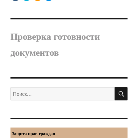
Проверка готовности
документов
ПО
Искать:
Защита прав граждан