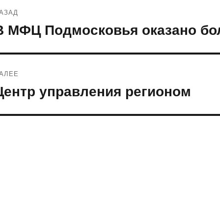
Навигация
АЗАД
по
В МФЦ Подмосковья оказано бол
редыдущая
апись:
записям
АЛЕЕ
Центр управления регионом
ледующая
апись: