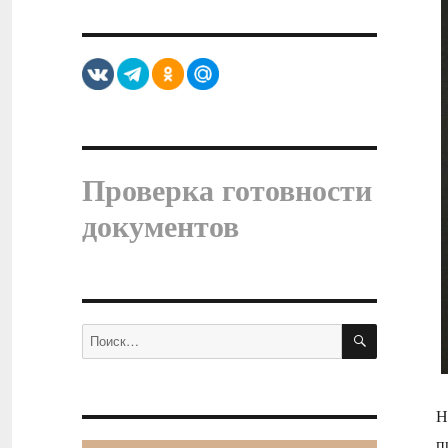
Проверка готовности
документов
ПОИСК
Искать:
Н
п