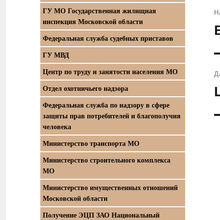
ГУ МО Государственная жилищная
Н
инспекция Московской области
П
Федеральная служба судебных приставов
з
ГУ МВД
Центр по труду и занятости населения МО
Д
С
Отдел охотничьего надзора
з
Федеральная служба по надзору в сфере
защиты прав потребителей и благополучия
человека
Министерство транспорта МО
Министерство строительного комплекса
МО
Министерство имущественных отношений
Московской области
Получение ЭЦП ЗАО Национальный