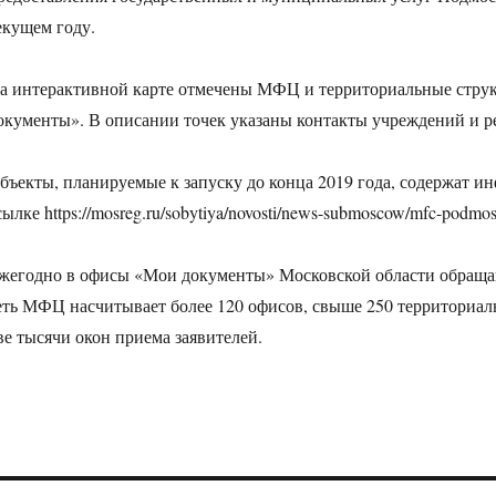
екущем году.
а интерактивной карте отмечены МФЦ и территориальные стру
окументы». В описании точек указаны контакты учреждений и р
бъекты, планируемые к запуску до конца 2019 года, содержат и
сылке https://mosreg.ru/sobytiya/novosti/news-submoscow/mfc-podmos
жегодно в офисы «Мои документы» Московской области обращаю
еть МФЦ насчитывает более 120 офисов, свыше 250 территориа
ве тысячи окон приема заявителей.