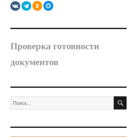
Проверка готовности
документов
ПО
Искать: