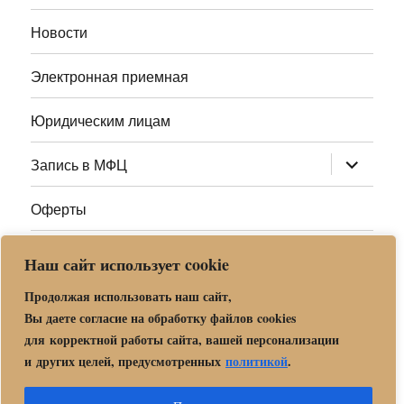
меню
Новости
Электронная приемная
Юридическим лицам
раскрыт
Запись в МФЦ
дочернее
меню
Оферты
Полезные ссылки
Наш сайт использует cookie
Адреса МФЦ МО
Продолжая использовать наш сайт,
Вы даете согласие на обработку файлов cookies
для корректной работы сайта, вашей персонализации
Центр государственных и муниципальных услуг «Мои
и других целей, предусмотренных
политикой
.
документы» в г. о. Орехово-Зуево
Политика обработки и защиты персональных данных в «МБУ