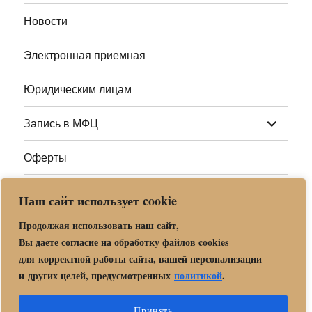
меню
Новости
Электронная приемная
Юридическим лицам
раскрыт
Запись в МФЦ
дочернее
меню
Оферты
Полезные ссылки
Наш сайт использует cookie
Адреса МФЦ МО
Продолжая использовать наш сайт,
Вы даете согласие на обработку файлов cookies
для корректной работы сайта, вашей персонализации
Центр государственных и муниципальных услуг «Мои
и других целей, предусмотренных
политикой
.
документы» в г. о. Орехово-Зуево
Политика обработки и защиты персональных данных в «МБУ
Принять