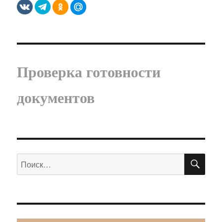
Проверка готовности
документов
ПО
Искать: