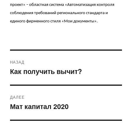
проект» – областная система «Автоматизация контроля
соблюдения требований регионального стандарта и
единого фирменного стиля «Мои документы».
Навигация
НАЗАД
по
Как получить вычит?
Предыдущая
запись:
записям
ДАЛЕЕ
Мат капитал 2020
Следующая
запись: