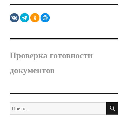
Проверка готовности
документов
ПО
Искать: