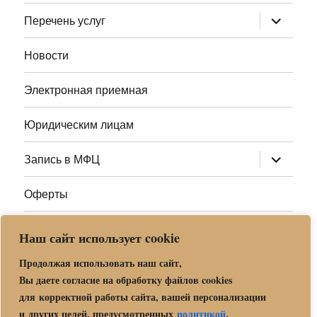
меню
раскрыт
Перечень услуг
дочернее
меню
Новости
Электронная приемная
Юридическим лицам
раскрыт
Запись в МФЦ
дочернее
меню
Оферты
Полезные ссылки
Наш сайт использует cookie
Адреса МФЦ МО
Продолжая использовать наш сайт,
Вы даете согласие на обработку файлов cookies
для корректной работы сайта, вашей персонализации
Центр государственных и муниципальных услуг «Мои
и других целей, предусмотренных
политикой
.