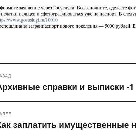
формите заявление через Госуслуги. Все заполните, сделаете фот
тпечатки пальцев и сфотографироваться уже на паспорт. В след
ttps://www.gosuslugi.ru/10010
оспошлина за загранпаспорт нового поколения — 5000 рублей. Ес
Навигация
АЗАД
по
Архивные справки и выписки -1
редыдущая
апись:
записям
АЛЕЕ
Как заплатить имущественные н
ледующая
апись: