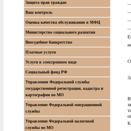
Защита прав граждан
Ваш контроль
Оценка качества обслуживания в МФЦ
Министерство социального развития
Е
Внесудебное банкротство
н
Платные услуги
О
Услуги в электронном виде
Социальный фонд РФ
З
Управления Федеральной службы
государственной регистрации, кадастра и
картографии по МО
В
з
Управление Федеральной миграционной
т
службы
о
Управление Федеральной налоговой
К
службы по МО