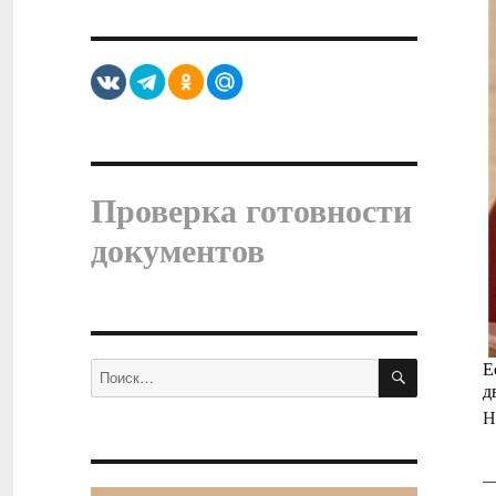
Проверка готовности
документов
ПОИСК
Е
Искать:
д
Н
—