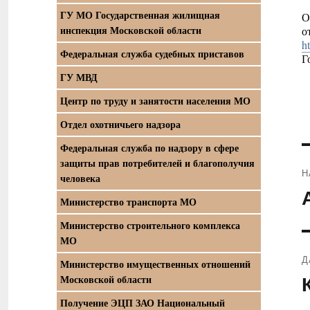
ГУ МО Государственная жилищная
О
инспекция Московской области
о
h
Федеральная служба судебных приставов
Г
ГУ МВД
Центр по труду и занятости населения МО
Отдел охотничьего надзора
Федеральная служба по надзору в сфере
защиты прав потребителей и благополучия
Н
человека
П
Министерство транспорта МО
з
Министерство строительного комплекса
МО
Д
Министерство имущественных отношений
С
Московской области
з
Получение ЭЦП ЗАО Национальный