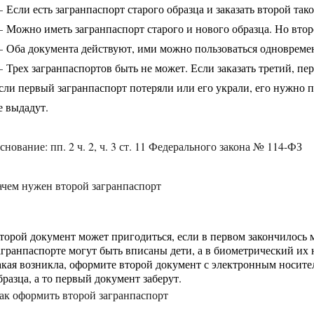
—
Если есть загранпаспорт старого образца и заказать второй так
—
Можно иметь загранпаспорт старого и нового образца. Но вто
—
Оба документа действуют, ими можно пользоваться одновреме
—
Трех загранпаспортов быть не может. Если заказать третий, пе
сли первый загранпаспорт потеряли или его украли, его нужно
е выдадут.
снование: пп. 2 ч. 2, ч. 3 ст. 11 Федерального закона № 114-ФЗ
ачем нужен второй загранпаспорт
торой документ может пригодиться, если в первом закончилось м
агранпаспорте могут быть вписаны дети, а в биометрический их 
акая возникла, оформите второй документ с электронным носите
бразца, а то первый документ заберут.
ак оформить второй загранпаспорт