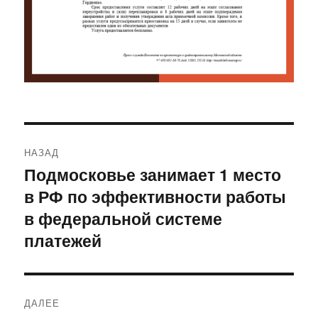
Навигация
НАЗАД
по
Подмосковье занимает 1 место
Предыдущая
в РФ по эффективности работы
запись:
записям
в федеральной системе
платежей
ДАЛЕЕ