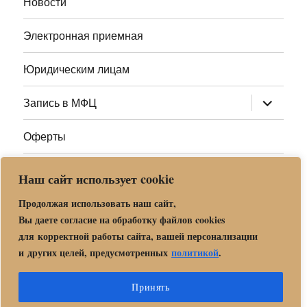
Новости
Электронная приемная
Юридическим лицам
раскрыт
Запись в МФЦ
дочернее
меню
Оферты
Полезные ссылки
Наш сайт использует cookie
Адреса МФЦ МО
Продолжая использовать наш сайт,
Вы даете согласие на обработку файлов cookies
для корректной работы сайта, вашей персонализации
Центр государственных и муниципальных услуг «Мои
и других целей, предусмотренных
политикой
.
документы» в г. о. Орехово-Зуево
Политика обработки и защиты персональных данных в «МБУ
Принять
МФЦ Орехово-Зуевского городского округа Московской области»