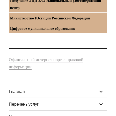
Получение ЭЦП ЗАО Национальный удостоверяющий
центр
Министерство Юстиции Российской Федерации
Цифровое муниципальное образование
Официальный интернет-портал правовой
информации
раскрыт
Главная
дочернее
меню
раскрыт
Перечень услуг
дочернее
меню