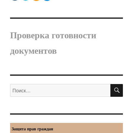
Проверка готовности
документов
ПО
Искать:
Защита прав граждан