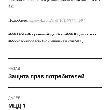
2.0.
Подробнее:
https://vk.com/wall-161598771_597
#МФЦ #МоиДокументы #ОдноОкно #МФЦПодмосковья
#Московскаяобласть #КонцепцияРазвитияМФЦ
Навигация
НАЗАД
по
Защита прав потребителей
Предыдущая
запись:
записям
ДАЛЕЕ
МЦД 1
Следующая